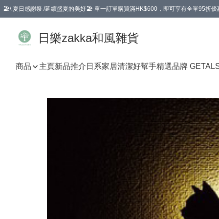
🏖️\ 夏日感謝祭 /延續盛夏的美好🏖️ 單一訂單購買滿HK$600，即可享有全單95折優
選擇GoGoX住宅/工商地址配送，單一訂單消費購物滿HK$680(折扣後），可享有
日樂zakka和風雜貨
商品
主頁
新品推介
日系家居清潔好幫手
精選品牌 GETAL