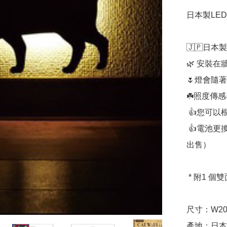
日本製LED
🇯🇵日本製

🌿 安裝在
🌷燈會隨
☘️照度傳
 👍您可以根據使用場景選擇1分鐘或1小時的照明時間

 👍電池更換型允許重複使用（使用 3 節 AAA 電池/電池單獨
出售）

 * 附1 個雙面膠帶，2個圖釘

尺寸：W200 
產地：日本
