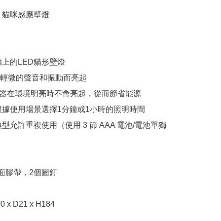
 貓咪感應壁燈

牆上的LED貓形壁燈

著輕微的聲音和振動而亮起

感器在環境明亮時不會亮起，從而節省能源

x D21 x H184
