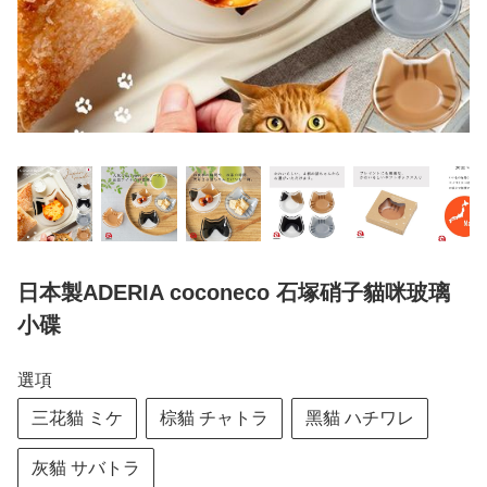
日本製ADERIA coconeco 石塚硝子貓咪玻璃
小碟
選項
三花貓 ミケ
棕貓 チャトラ
黑貓 ハチワレ
灰貓 サバトラ