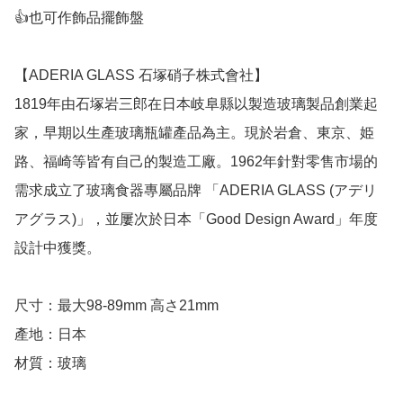
👍也可作飾品擺飾盤

【ADERIA GLASS 石塚硝子株式會社】

1819年由石塚岩三郎在日本岐阜縣以製造玻璃製品創業起
家，早期以生產玻璃瓶罐產品為主。現於岩倉、東京、姫
路、福崎等皆有自己的製造工廠。1962年針對零售市場的
需求成立了玻璃食器專屬品牌 「ADERIA GLASS (アデリ
アグラス)」，並屢次於日本「Good Design Award」年度
設計中獲獎。

尺寸：最大98-89mm 高さ21mm

產地：日本
