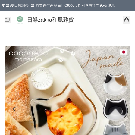
🎐🏖️\夏日感謝祭 /🏖️ 購買任何產品滿HK$600，即可享有全單95折優惠
選擇GoGoX住宅/工商地址配送，單一訂單消費購物滿HK$680(折扣後），可享有
日樂zakka和風雜貨