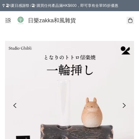
🎐🏖️\夏日感謝祭 /🏖️ 購買任何產品滿HK$600，即可享有全單95折優惠
選擇GoGoX住宅/工商地址配送，單一訂單消費購物滿HK$680(折扣後），可享有
日樂zakka和風雜貨