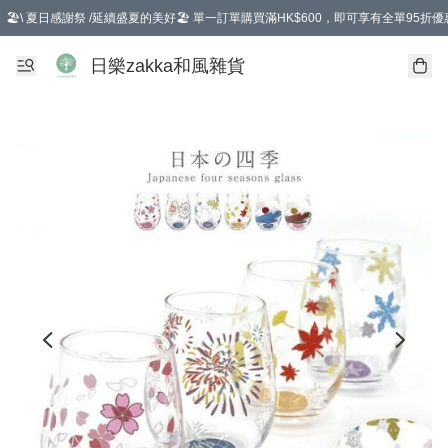
🏖️\ 夏日感謝祭 /延續盛夏的美好🏖️ 單一訂單購買滿HK$600，即可享有全單95折優
選擇GoGoX住宅/工商地址配送，單一訂單消費購物滿HK$680(折扣後），可享有
日樂zakka和風雜貨