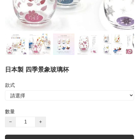
日本製 四季景象玻璃杯
款式
數量
−
+