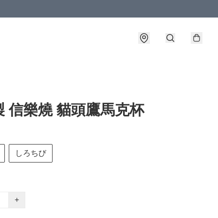
製 信樂燒 貓頭鷹馬克杯
しろちび
+