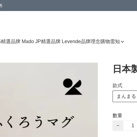
惠
免運費優惠
S
精選品牌 Mado JP
精選品牌 Levende
品牌理念
購物需知
日本
款式
まんまる
數量
−