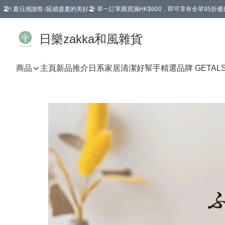
🏖️\ 夏日感謝祭 /延續盛夏的美好🏖️ 單一訂單購買滿HK$600，即可享有全單95折優
選擇GoGoX住宅/工商地址配送，單一訂單消費購物滿HK$680(折扣後），可享有
日樂zakka和風雜貨
商品
主頁
新品推介
日系家居清潔好幫手
精選品牌 GETAL