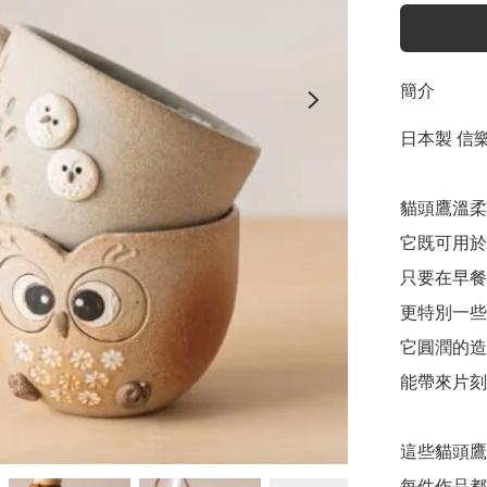
簡介
日本製 信樂
貓頭鷹溫柔
它既可用於
只要在早餐
更特別一些
它圓潤的造
能帶來片刻
這些貓頭鷹
每件作品都