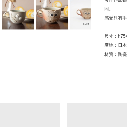
同。

感受只有手
尺寸：h75×
產地：日本
