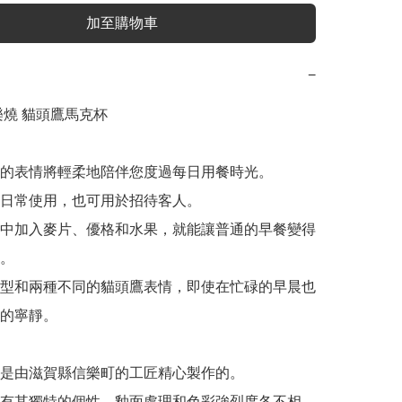
加至購物車
−
燒 貓頭鷹馬克杯

的表情將輕柔地陪伴您度過每日用餐時光。

日常使用，也可用於招待客人。

中加入麥片、優格和水果，就能讓普通的早餐變得
。

型和兩種不同的貓頭鷹表情，即使在忙碌的早晨也
的寧靜。

是由滋賀縣信樂町的工匠精心製作的。

有其獨特的個性，釉面處理和色彩強烈度各不相