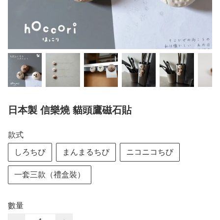
日本製 信樂燒 貓頭鷹磁石貼
款式
しろちび
まんまるちび
ニコニコちび
一套三款（禮盒裝）
數量