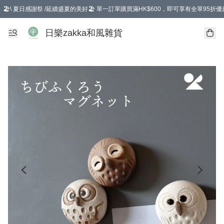
🏖️\ 夏日感謝祭 /延續盛夏的美好🏖️ 單一訂單購買滿HK$600，即可享有全單95折優
選擇GoGoX住宅/工商地址配送，單一訂單消費購物滿HK$680(折扣後），可享有
日樂zakka和風雜貨