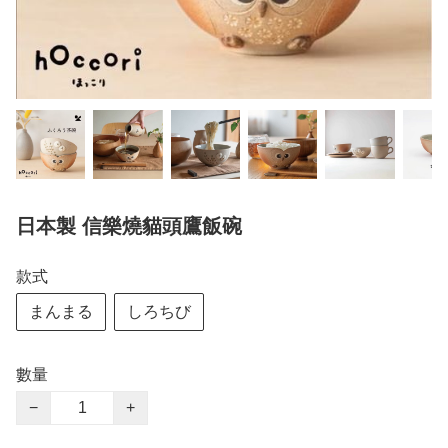
日本製 信樂燒貓頭鷹飯碗
款式
まんまる
しろちび
數量
−
+