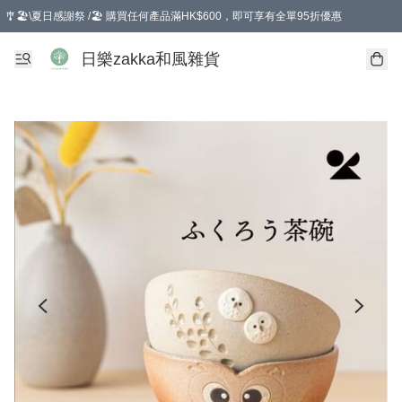
🎐🏖️\夏日感謝祭 /🏖️ 購買任何產品滿HK$600，即可享有全單95折優惠
選擇GoGoX住宅/工商地址配送，單一訂單消費購物滿HK$680(折扣後），可享有
日樂zakka和風雜貨