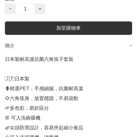
−
+
加至購物車
簡介
−
日本製耐高溫抗菌六角筷子套裝

🇯🇵日本製

🪻精選PET，手感細膩，抗菌耐高溫

🌻六角筷身，放置穩固，不易滾動

🌱多色彩，易於區分

🌸 可入洗碗碟機

🌿尖頭防滑設計，容易夾起細小食品
