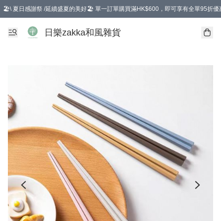
🏖️\ 夏日感謝祭 /延續盛夏的美好🏖️ 單一訂單購買滿HK$600，即可享有全單95折優
選擇GoGoX住宅/工商地址配送，單一訂單消費購物滿HK$680(折扣後），可享有
日樂zakka和風雜貨