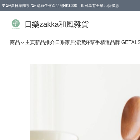
🎐🏖️\夏日感謝祭 /🏖️ 購買任何產品滿HK$600，即可享有全單95折優惠
選擇GoGoX住宅/工商地址配送，單一訂單消費購物滿HK$680(折扣後），可享有
日樂zakka和風雜貨
商品
主頁
新品推介
日系家居清潔好幫手
精選品牌 GETAL