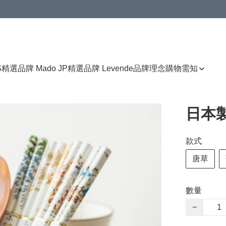
免運費優惠
S
精選品牌 Mado JP
精選品牌 Levende
品牌理念
購物需知
日本
款式
唐草
數量
−