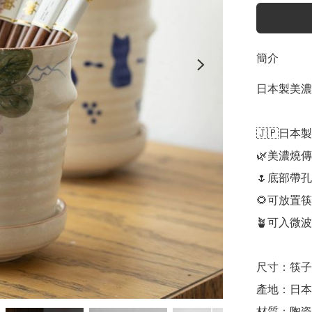
簡介
日本製美濃
🇯🇵日本製

🌿美濃燒傳
🌷底部帶
🌻可放置
🪴可入微
尺寸：筷子筒/1
產地：日本

材質：陶瓷