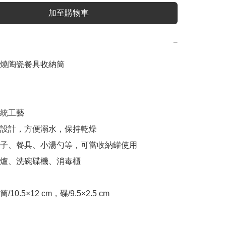
加至購物車
−
燒陶瓷餐具收納筒

統工藝

孔設計，方便溺水，保持乾燥

筷子、餐具、小湯勺等，可當收納罐使用

波爐、洗碗碟機、消毒櫃

0.5×12 cm，碟/9.5×2.5 cm
