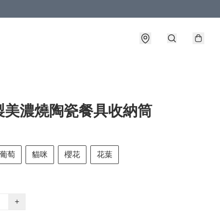
製美濃燒陶瓷餐具收納筒
葡萄
貓咪
櫻花
花葉
+