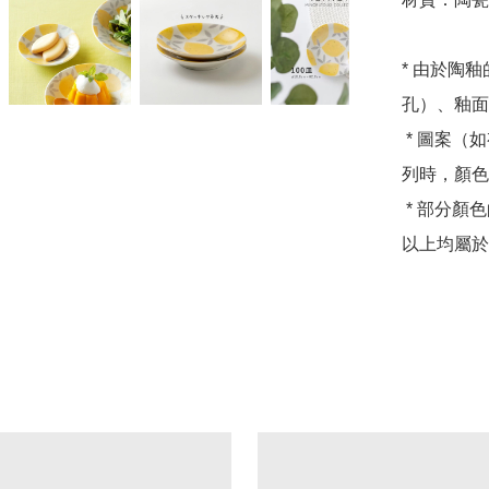
* 由於陶
孔）、釉面
 * 圖案（如有）的深度和顏色會因產品而異。 在系列之間排
列時，顏色
 * 部分顏色的深淺可能因產品而異。

以上均屬於