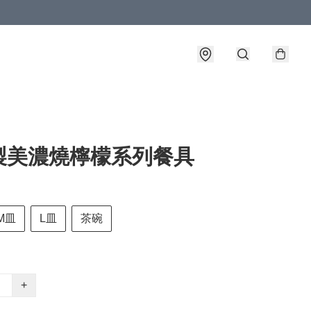
製美濃燒檸檬系列餐具
M皿
L皿
茶碗
+