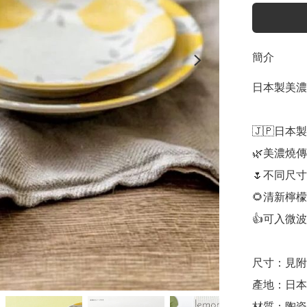
簡介
日本製美濃
🇯🇵日本製

🌿美濃燒傳
🌷不同尺寸
🌻清新檸檬
👍可入微
尺寸：見附
產地：日本

材質：陶瓷
