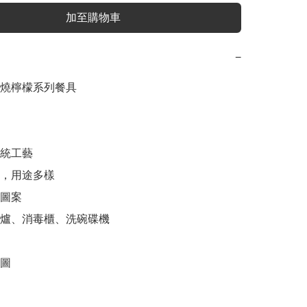
加至購物車
−
燒檸檬系列餐具

統工藝

，用途多樣

圖案

波爐、消毒櫃、洗碗碟機

圖
