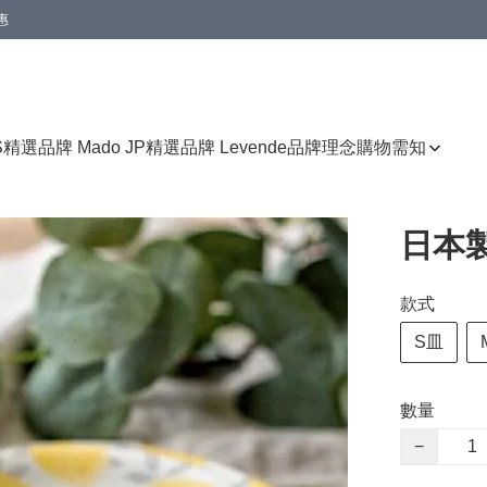
惠
免運費優惠
S
精選品牌 Mado JP
精選品牌 Levende
品牌理念
購物需知
日本
款式
S皿
數量
−