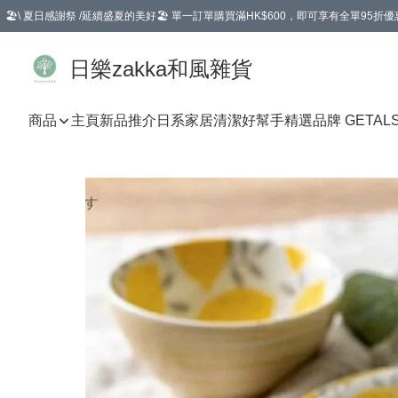
🏖️\ 夏日感謝祭 /延續盛夏的美好🏖️ 單一訂單購買滿HK$600，即可享有全單95折優
選擇GoGoX住宅/工商地址配送，單一訂單消費購物滿HK$680(折扣後），可享有
日樂zakka和風雜貨
商品
主頁
新品推介
日系家居清潔好幫手
精選品牌 GETAL