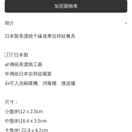
加至購物車
簡介
−
日本製美濃燒千緣達摩吉祥紋餐具

🇯🇵日本製

🌿傳統美濃燒工藝

🌸傳統日本吉祥紋圖案

👍可入洗碗碟機、消毒櫃、微波爐

尺寸：

小盤/約12 x 2.5cm

中盤/約16.4 x 3.5cm

大盤/約 22.9 x 4.2cm
