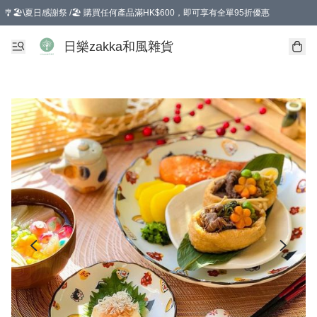
🎐🏖️\夏日感謝祭 /🏖️ 購買任何產品滿HK$600，即可享有全單95折優惠
選擇GoGoX住宅/工商地址配送，單一訂單消費購物滿HK$680(折扣後），可享有
日樂zakka和風雜貨