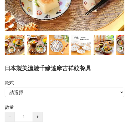
日本製美濃燒千緣達摩吉祥紋餐具
款式
數量
−
+