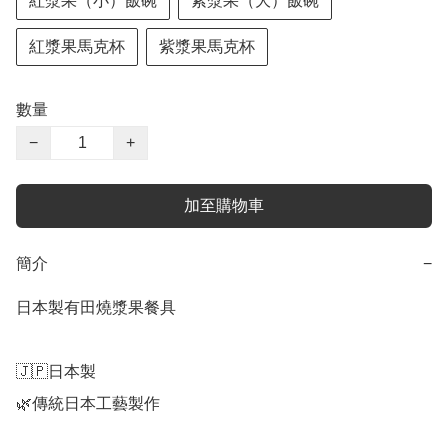
紅漿果（小）飯碗
紫漿果（大）飯碗
紅漿果馬克杯
紫漿果馬克杯
數量
−
+
加至購物車
簡介
−
日本製有田燒漿果餐具

🇯🇵日本製

🌿傳統日本工藝製作
