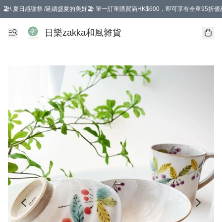
🏖️\ 夏日感謝祭 /延續盛夏的美好🏖️ 單一訂單購買滿HK$600，即可享有全單95折優
選擇GoGoX住宅/工商地址配送，單一訂單消費購物滿HK$680(折扣後），可享有
日樂zakka和風雜貨