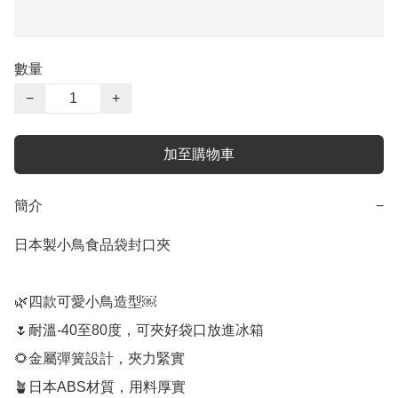
數量
−
+
加至購物車
簡介
−
日本製小鳥食品袋封口夾

🌿四款可愛小鳥造型￼

🌷耐溫-40至80度，可夾好袋口放進冰箱

🌻金屬彈簧設計，夾力緊實

🪴日本ABS材質，用料厚實
