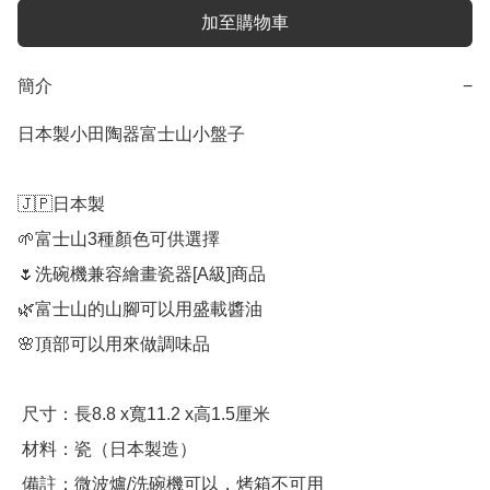
加至購物車
簡介
−
日本製小田陶器富士山小盤子

🇯🇵日本製

🌱富士山3種顏色可供選擇

🌷洗碗機兼容繪畫瓷器[A級]商品

🌿富士山的山腳可以用盛載醬油

🌸頂部可以用來做調味品

 尺寸：長8.8 x寬11.2 x高1.5厘米

 材料：瓷（日本製造）
