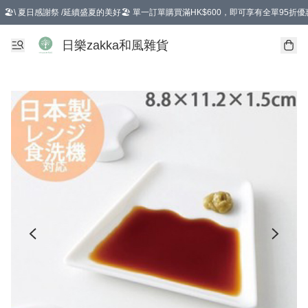
🏖️\ 夏日感謝祭 /延續盛夏的美好🏖️ 單一訂單購買滿HK$600，即可享有全單95折優
選擇GoGoX住宅/工商地址配送，單一訂單消費購物滿HK$680(折扣後），可享有
日樂zakka和風雜貨