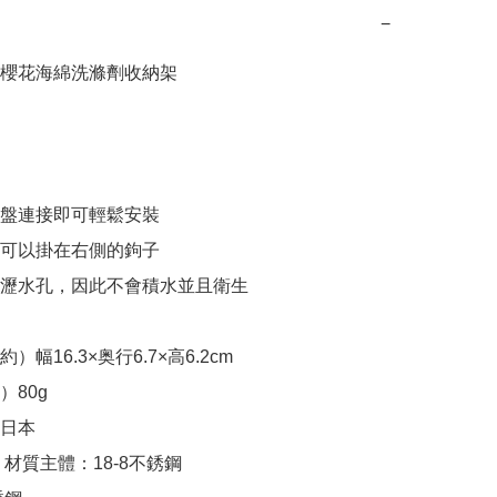
−
櫻花海綿洗滌劑收納架

吸盤連接即可輕鬆安裝

個可以掛在右側的鉤子

有瀝水孔，因此不會積水並且衛生

幅16.3×奥行6.7×高6.2cm

80g

日本

材質主體：18-8不銹鋼
