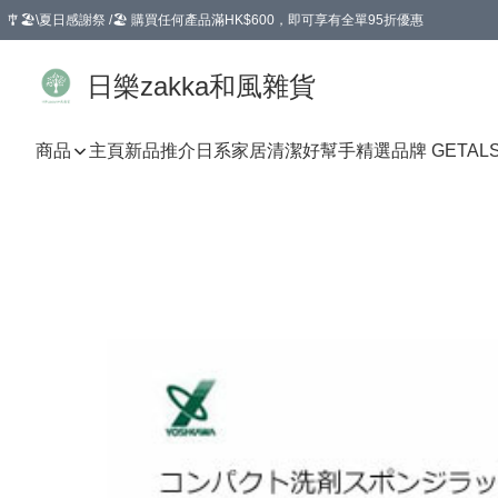
🎐🏖️\夏日感謝祭 /🏖️ 購買任何產品滿HK$600，即可享有全單95折優惠
選擇GoGoX住宅/工商地址配送，單一訂單消費購物滿HK$680(折扣後），可享有
日樂zakka和風雜貨
商品
主頁
新品推介
日系家居清潔好幫手
精選品牌 GETAL