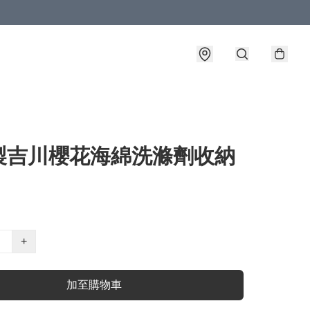
製吉川櫻花海綿洗滌劑收納
+
加至購物車