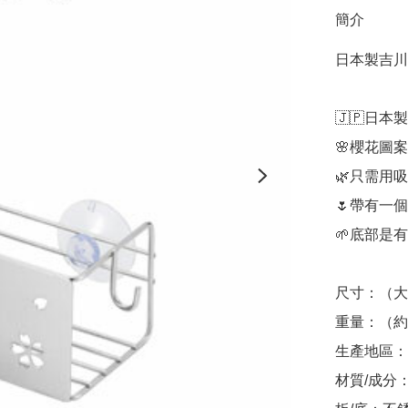
簡介
日本製吉川
🇯🇵日本製

🌸櫻花圖案

🌿只需用
🌷帶有一
🌱底部是
尺寸：（大約）
重量：（約）
生產地區：
材質/成分：