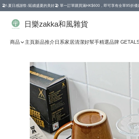
🏖️\ 夏日感謝祭 /延續盛夏的美好🏖️ 單一訂單購買滿HK$600，即可享有全單95折優
選擇GoGoX住宅/工商地址配送，單一訂單消費購物滿HK$680(折扣後），可享有
日樂zakka和風雜貨
商品
主頁
新品推介
日系家居清潔好幫手
精選品牌 GETAL