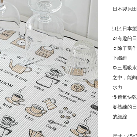
日本製原田
🇯🇵日本製

🌿有趣的
🌷除了當
下纖維

🌻三層吸
之中，能夠
水力

🪻透氣快
🪴熟練的
的細線

尺寸：45x3