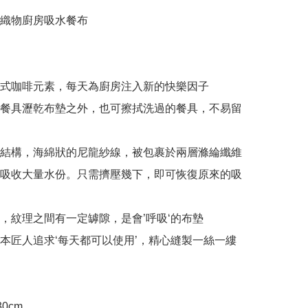
織物廚房吸水餐布

日式咖啡元素，每天為廚房注入新的快樂因子

作餐具瀝乾布墊之外，也可擦拭洗過的餐具，不易留
水結構，海綿狀的尼龍紗線，被包裹於兩層滌綸纖維
吸收大量水份。只需擠壓幾下，即可恢復原來的吸
乾，紋理之間有一定罅隙，是會’呼吸‘的布墊

日本匠人追求‘每天都可以使用’，精心縫製一絲一縷
0cm
