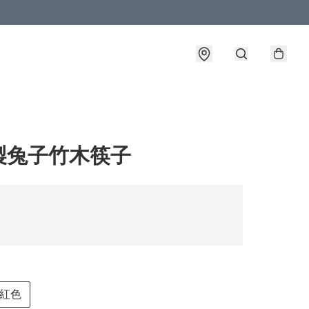
製兔子竹木筷子
紅色