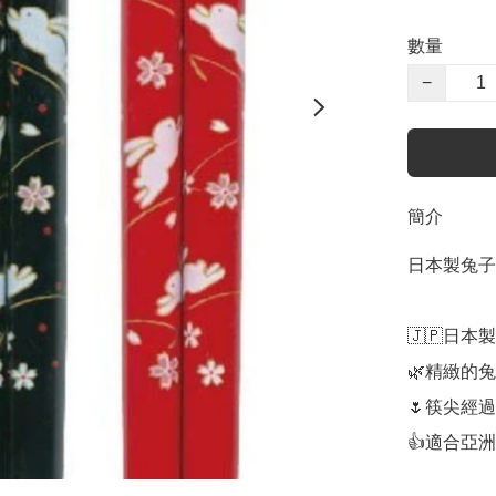
數量
−
簡介
日本製兔子
🇯🇵日本製

🌿精緻的兔
🌷筷尖經過
👍適合亞