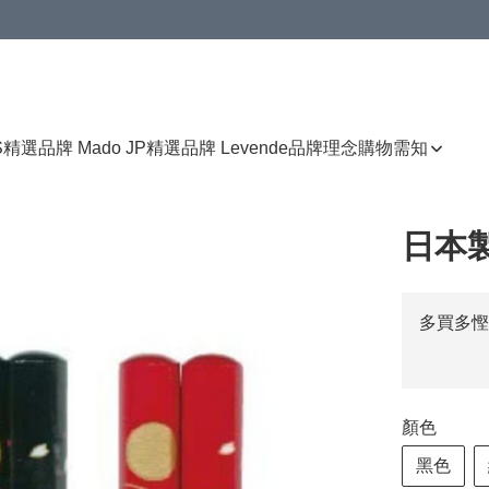
免運費優惠
S
精選品牌 Mado JP
精選品牌 Levende
品牌理念
購物需知
日本
多買多慳
顏色
黑色