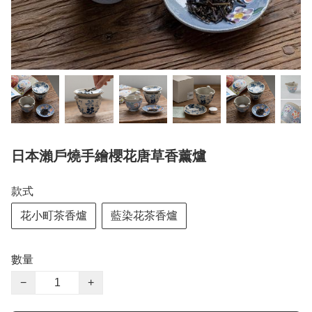
日本瀨戶燒手繪櫻花唐草香薰爐
款式
花小町茶香爐
藍染花茶香爐
數量
−
+