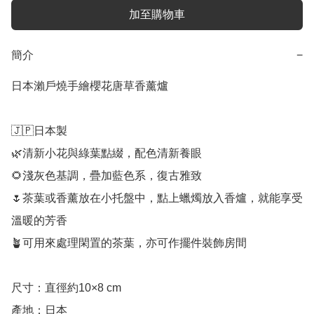
加至購物車
簡介
−
日本瀨戶燒手繪櫻花唐草香薰爐

🇯🇵日本製

🌿清新小花與綠葉點綴，配色清新養眼

🌻淺灰色基調，疊加藍色系，復古雅致

🌷茶葉或香薰放在小托盤中，點上蠟燭放入香爐，就能享受
溫暖的芳香

🪴可用來處理閑置的茶葉，亦可作擺件裝飾房間

尺寸：直徑約10×8 cm 

產地：日本
