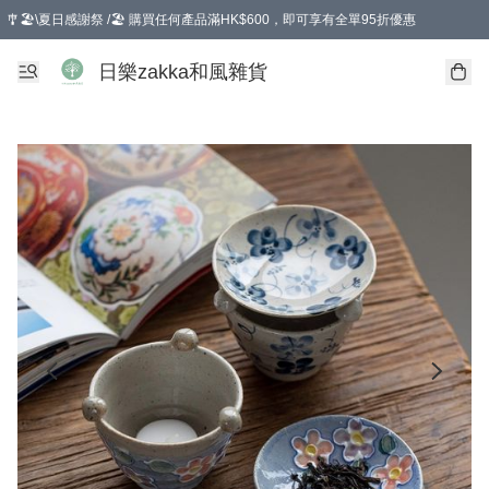
🎐🏖️\夏日感謝祭 /🏖️ 購買任何產品滿HK$600，即可享有全單95折優惠
選擇GoGoX住宅/工商地址配送，單一訂單消費購物滿HK$680(折扣後），可享有
日樂zakka和風雜貨