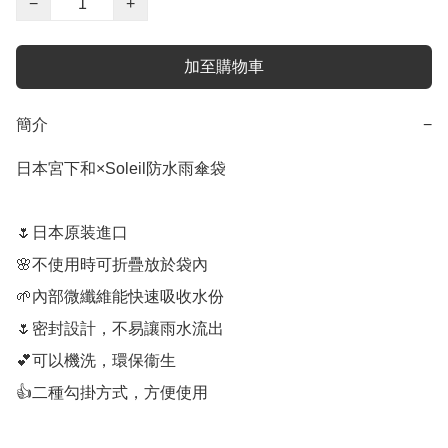
−
+
加至購物車
簡介
−
日本宮下和×Soleil防水雨傘袋

🌷日本原装進口

🌸不使用時可折疊放於袋內

🌱內部微纖維能快速吸收水份

🌷密封設計，不易讓雨水流出

💕可以機洗，環保衞生

👍二種勾掛方式，方便使用
