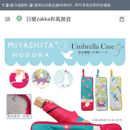
🎐🏖️\夏日感謝祭 /🏖️ 購買任何產品滿HK$600，即可享有全單95折優惠
選擇GoGoX住宅/工商地址配送，單一訂單消費購物滿HK$680(折扣後），可享有
日樂zakka和風雜貨