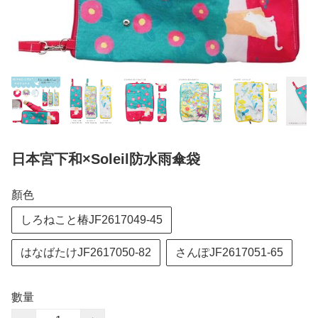
日本宮下和×Soleil防水雨傘袋
顏色
しろねこと椿JF2617049-45
はなばたけJF2617050-82
さんぽJF2617051-65
數量