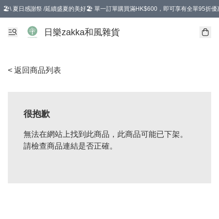
🏖️\ 夏日感謝祭 /延續盛夏的美好🏖️ 單一訂單購買滿HK$600，即可享有全單95折優
選擇GoGoX住宅/工商地址配送，單一訂單消費購物滿HK$680(折扣後），可享有
日樂zakka和風雜貨
< 返回商品列表
很抱歉
無法在網站上找到此商品，此商品可能已下架。
請檢查商品連結是否正確。