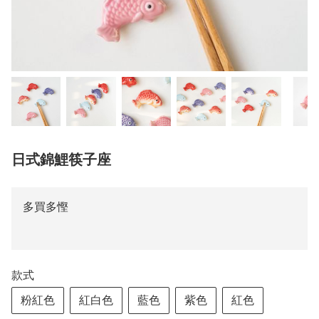
日式錦鯉筷子座
多買多慳
款式
粉紅色
紅白色
藍色
紫色
紅色