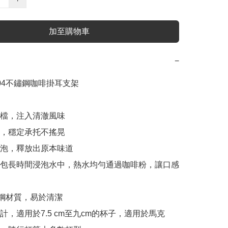
加至購物車
−
04不鏽鋼咖啡掛耳支架

拍檔，注入清澈風味

勻，穩定承托不搖晃

沖泡，釋放出原本味道

耳包長時間浸泡水中，熱水均勻通過咖啡粉，讓口感
鏽鋼材質，易於清潔

設計，適用於7.5 cm至九cm的杯子，適用於馬克