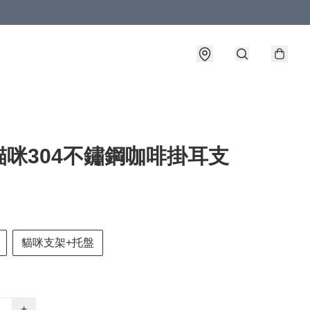
貓咪304不鏽鋼咖啡掛耳支
貓咪支架+托盤
+