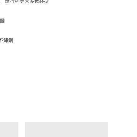
、隨行杯等大多數杯型

圖

4不鏽鋼