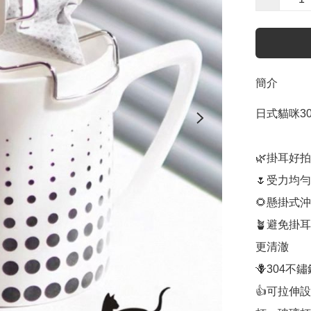
簡介
日式貓咪3
🌿掛耳好
🌷受力均
🌻懸掛式
🪴避免掛
更清澈

🪻304不
👍可拉伸