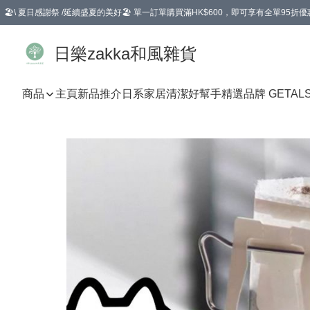
🏖️\ 夏日感謝祭 /延續盛夏的美好🏖️ 單一訂單購買滿HK$600，即可享有全單95折優
選擇GoGoX住宅/工商地址配送，單一訂單消費購物滿HK$680(折扣後），可享有
日樂zakka和風雜貨
商品
主頁
新品推介
日系家居清潔好幫手
精選品牌 GETAL