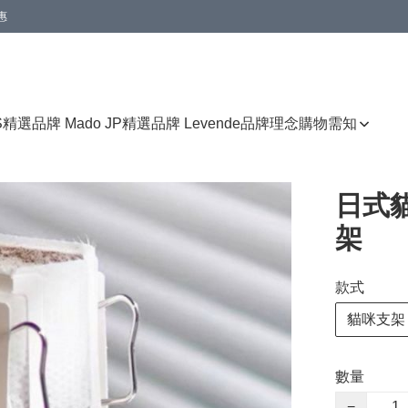
惠
免運費優惠
S
精選品牌 Mado JP
精選品牌 Levende
品牌理念
購物需知
日式
架
款式
貓咪支架
數量
−