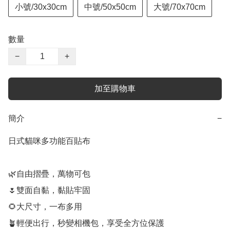
小號/30x30cm
中號/50x50cm
大號/70x70cm
數量
−
+
加至購物車
簡介
−
日式貓咪多功能百貼布

🌿自由摺疊，萬物可包

🌷雙面自黏，黏貼牢固

🌻大尺寸，一布多用

🪴輕便出行，秒變相機包，享受全方位保護
