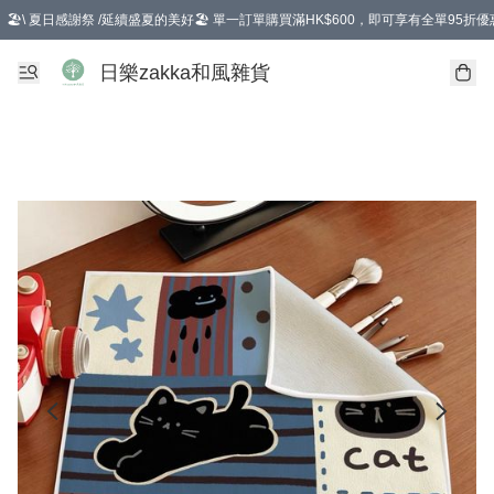
🏖️\ 夏日感謝祭 /延續盛夏的美好🏖️ 單一訂單購買滿HK$600，即可享有全單95折優
選擇GoGoX住宅/工商地址配送，單一訂單消費購物滿HK$680(折扣後），可享有
日樂zakka和風雜貨