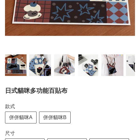
日式貓咪多功能百貼布
款式
併併貓咪A
併併貓咪B
尺寸