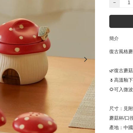
−
簡介
復古風格蘑
🌿復古蘑菇
🌷高溫釉下
🌻可入微
尺寸：見附
蘑菇杯/口徑
產地：中國
