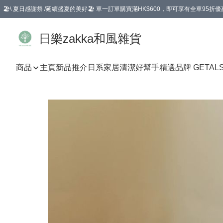
🏖️\ 夏日感謝祭 /延續盛夏的美好🏖️ 單一訂單購買滿HK$600，即可享有全單95折優
選擇GoGoX住宅/工商地址配送，單一訂單消費購物滿HK$680(折扣後），可享有
日樂zakka和風雜貨
商品
主頁
新品推介
日系家居清潔好幫手
精選品牌 GETAL