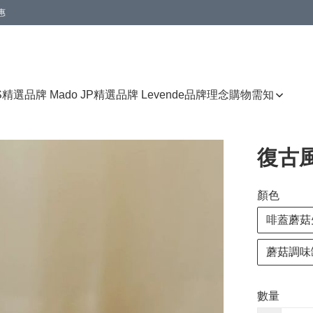
惠
免運費優惠
S
精選品牌 Mado JP
精選品牌 Levende
品牌理念
購物需知
復古
顏色
啡蓋蘑菇
蘑菇調味
數量