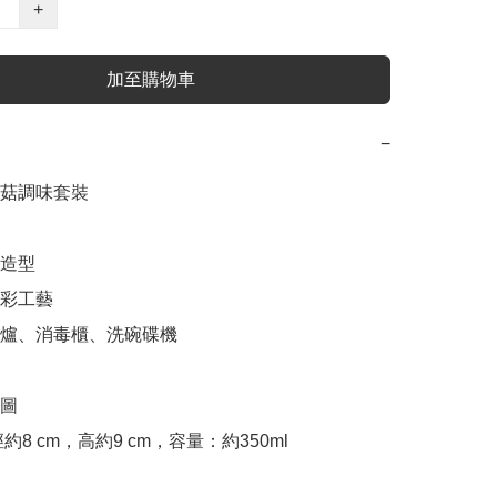
+
加至購物車
−
菇調味套裝

造型

彩工藝

波爐、消毒櫃、洗碗碟機

圖

約8 cm，高約9 cm，容量：約350ml
