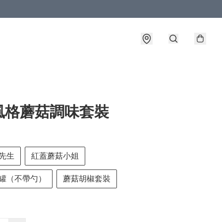
風格蘑菇調味套裝
先生
紅蓋蘑菇小姐
罐（不帶勺）
蘑菇胡椒套裝