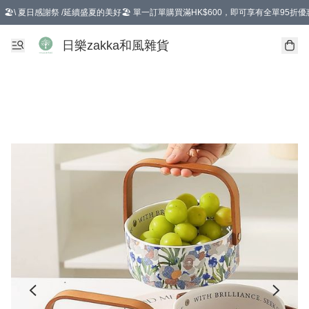
🏖️\ 夏日感謝祭 /延續盛夏的美好🏖️ 單一訂單購買滿HK$600，即可享有全單95折優
選擇GoGoX住宅/工商地址配送，單一訂單消費購物滿HK$680(折扣後），可享有
日樂zakka和風雜貨