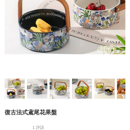
復古法式鳶尾花果盤
1 評語