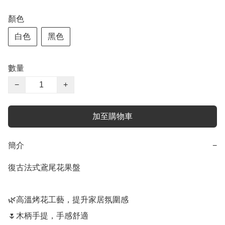
顏色
白色
黑色
數量
−
+
加至購物車
簡介
−
復古法式鳶尾花果盤

🌿高溫烤花工藝，提升家居氛圍感

🌷木柄手提，手感舒適
