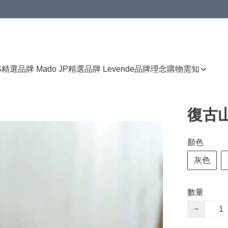
免運費優惠
S
精選品牌 Mado JP
精選品牌 Levende
品牌理念
購物需知
復古
顏色
灰色
數量
−