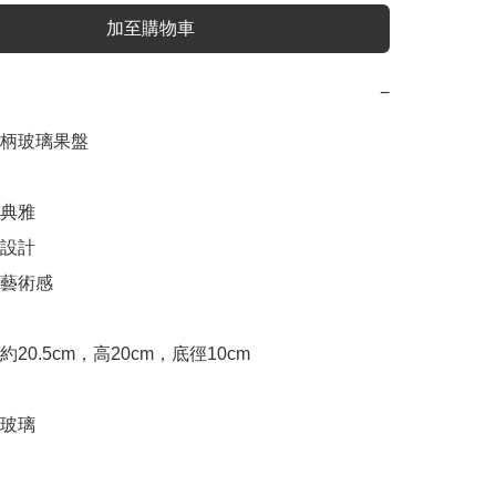
加至購物車
−
柄玻璃果盤

典雅

設計

藝術感

20.5cm，高20cm，底徑10cm

玻璃