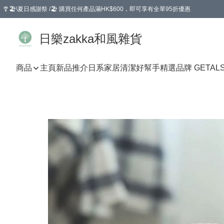
🎐🏖️\夏日感謝祭 /🏖️ 購買任何產品滿HK$600，即可享有全單95折優惠
選擇GoGoX住宅/工商地址配送，單一訂單消費購物滿HK$680(折扣後），可享有
日樂zakka和風雜貨
商品
主頁
新品推介
日系家居清潔好幫手
精選品牌 GETAL