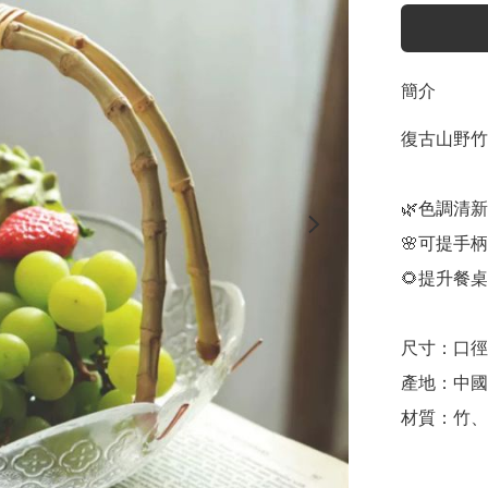
簡介
復古山野竹
🌿色調清新
🌸可提手柄
🌻提升餐桌
尺寸：口徑約
產地：中國

材質：竹、