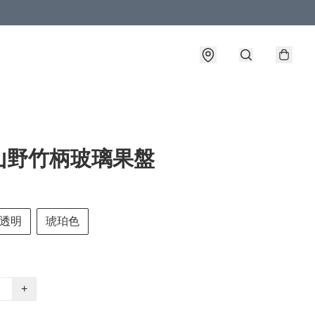
山野竹柄玻璃果盤
透明
琥珀色
+