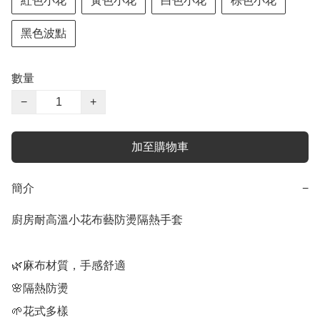
紅色小花
黃色小花
白色小花
棕色小花
黑色波點
數量
−
+
加至購物車
簡介
−
廚房耐高溫小花布藝防燙隔熱手套

🌿麻布材質，手感舒適

🌸隔熱防燙

🌱花式多樣
