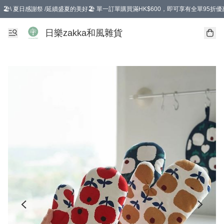
🏖️\ 夏日感謝祭 /延續盛夏的美好🏖️ 單一訂單購買滿HK$600，即可享有全單95折優
選擇GoGoX住宅/工商地址配送，單一訂單消費購物滿HK$680(折扣後），可享有
日樂zakka和風雜貨