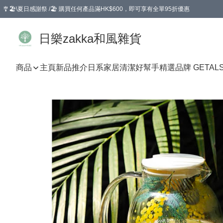
🎐🏖️\夏日感謝祭 /🏖️ 購買任何產品滿HK$600，即可享有全單95折優惠
選擇GoGoX住宅/工商地址配送，單一訂單消費購物滿HK$680(折扣後），可享有
日樂zakka和風雜貨
商品
主頁
新品推介
日系家居清潔好幫手
精選品牌 GETAL