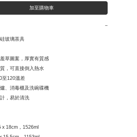
加至購物車
−
硅玻璃茶具

含羞草圖案，厚實有質感

材質，可直接倒入熱水

0至120溫差

波爐、消毒櫃及洗碗碟機

設計，易於清洗

 x 18cm，1526ml

 15.5cm，1153ml
