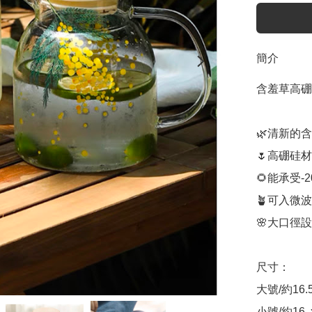
簡介
含羞草高硼
🌿清新的
🌷高硼硅
🌻能承受-2
🪴可入微
🌸大口徑
尺寸：

大號/約16.5
小號/約16. x