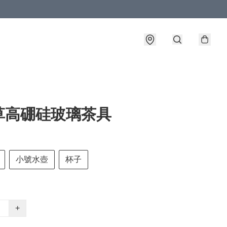
草高硼硅玻璃茶具
小號水壺
杯子
+