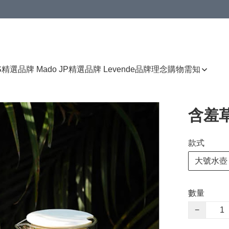
免運費優惠
S
精選品牌 Mado JP
精選品牌 Levende
品牌理念
購物需知
含羞
款式
大號水壺
數量
−