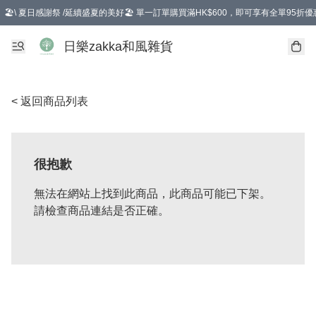
🏖️\ 夏日感謝祭 /延續盛夏的美好🏖️ 單一訂單購買滿HK$600，即可享有全單95折優
選擇GoGoX住宅/工商地址配送，單一訂單消費購物滿HK$680(折扣後），可享有
日樂zakka和風雜貨
< 返回商品列表
很抱歉
無法在網站上找到此商品，此商品可能已下架。
請檢查商品連結是否正確。