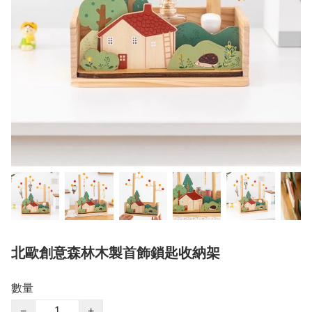
北歐創意森林木製首飾鎖匙收納架
數量
−
+