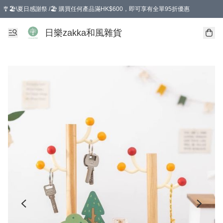
🎐🏖️\夏日感謝祭 /🏖️ 購買任何產品滿HK$600，即可享有全單95折優惠
選擇GoGoX住宅/工商地址配送，單一訂單消費購物滿HK$680(折扣後），可享有
日樂zakka和風雜貨