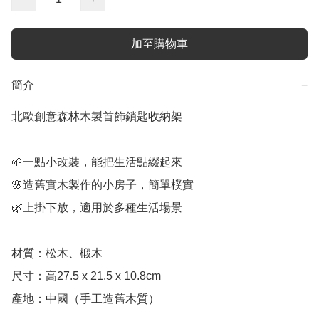
加至購物車
簡介
−
北歐創意森林木製首飾鎖匙收納架

🌱一點小改裝，能把生活點綴起來

🌸造舊實木製作的小房子，簡單樸實

🌿上掛下放，適用於多種生活場景

材質：松木、椴木

尺寸：高27.5 x 21.5 x 10.8cm

產地：中國（手工造舊木質）
