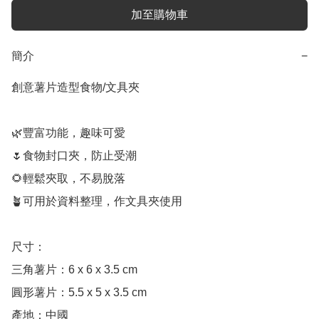
加至購物車
簡介
−
創意薯片造型食物/文具夾

🌿豐富功能，趣味可愛

🌷食物封口夾，防止受潮

🌻輕鬆夾取，不易脫落

🪴可用於資料整理，作文具夾使用

尺寸：

三角薯片：6 x 6 x 3.5 cm

圓形薯片：5.5 x 5 x 3.5 cm

產地：中國
