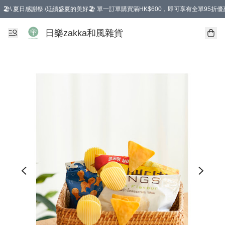
🏖️\ 夏日感謝祭 /延續盛夏的美好🏖️ 單一訂單購買滿HK$600，即可享有全單95折優
選擇GoGoX住宅/工商地址配送，單一訂單消費購物滿HK$680(折扣後），可享有
日樂zakka和風雜貨