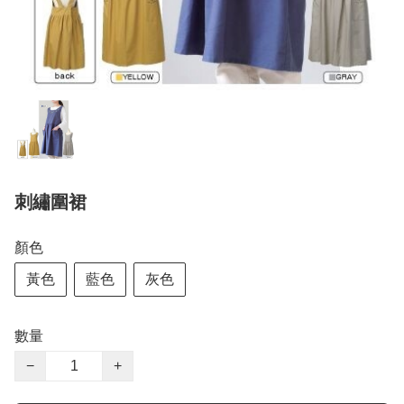
刺繡圍裙
顏色
黃色
藍色
灰色
數量
−
+