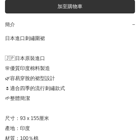
加至購物車
簡介
−
日本進口刺繡圍裙

🇯🇵日本原裝進口

🌸優質印度棉料製造

🌿容易穿脫的裙型設計

🌷適合四季的流行刺繡款式

🌱整體簡潔

尺寸：93 x 155厘米

產地：印度

材質：100％棉