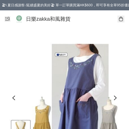
🏖️\ 夏日感謝祭 /延續盛夏的美好🏖️ 單一訂單購買滿HK$600，即可享有全單95折優
選擇GoGoX住宅/工商地址配送，單一訂單消費購物滿HK$680(折扣後），可享有
日樂zakka和風雜貨