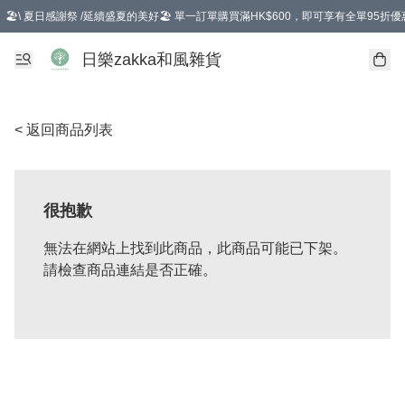
🏖️\ 夏日感謝祭 /延續盛夏的美好🏖️ 單一訂單購買滿HK$600，即可享有全單95折優
選擇GoGoX住宅/工商地址配送，單一訂單消費購物滿HK$680(折扣後），可享有
日樂zakka和風雜貨
< 返回商品列表
很抱歉
無法在網站上找到此商品，此商品可能已下架。
請檢查商品連結是否正確。